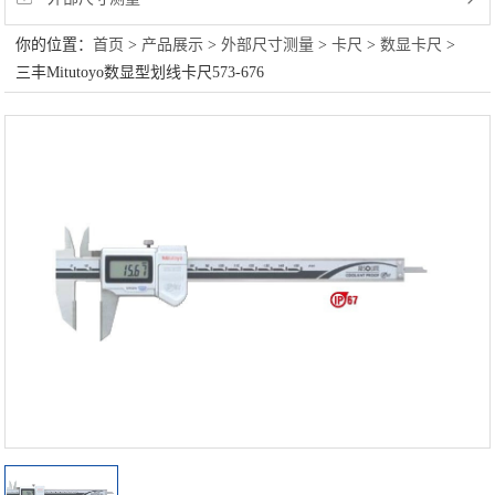
你的位置：
首页
>
产品展示
>
外部尺寸测量
>
卡尺
>
数显卡尺
>
度计 三丰杠杆表 三丰卡尺 瑞士TESA测高仪
三丰Mitutoyo数显型划线卡尺573-676
hite-tesa700 瑞士00730084 瑞士TESA杠杆表 三
丰数显千分表 三丰孔径规 常州万濠 无锡万濠投
影仪 二手尼康高度计 二手尼康工具显微镜
等……