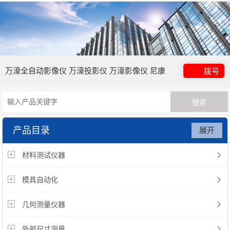
万濠全自动影像仪 万濠投影仪 万濠影像仪 尼康
拨号
高度计 三丰518-351DC 尼康工具显微镜
产品目录
展开
Magnescale传感器 展模具配件 大理石平板 万濠
材料测试仪器
刀具预调仪 2.5次元 尼康MF-501 新天JT12A-B
模具自动化
投影仪 新天测长机 新天JX14B工具显微镜 三丰
几何测量仪器
粗糙度仪 Mitutoyo三坐标测量机 三丰低测力高
外部尺寸测量