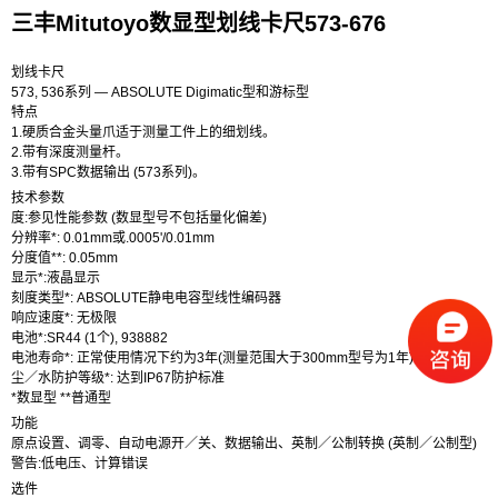
三丰Mitutoyo数显型划线卡尺573-676
划线卡尺
573, 536系列 — ABSOLUTE Digimatic型和游标型
特点
1.硬质合金头量爪适于测量工件上的细划线。
2.带有深度测量杆。
3.带有SPC数据输出 (573系列)。
技术参数
度:参见性能参数 (数显型号不包括量化偏差)
分辨率*: 0.01mm或.0005'/0.01mm
分度值**: 0.05mm
显示*:液晶显示
刻度类型*: ABSOLUTE静电电容型线性编码器
响应速度*: 无极限
电池*:SR44 (1个), 938882
电池寿命*: 正常使用情况下约为3年(测量范围大于300mm型号为1年)
尘／水防护等级*: 达到IP67防护标准
*数显型 **普通型
功能
原点设置、调零、自动电源开／关、数据输出、英制／公制转换 (英制／公制型)
警告:低电压、计算错误
选件