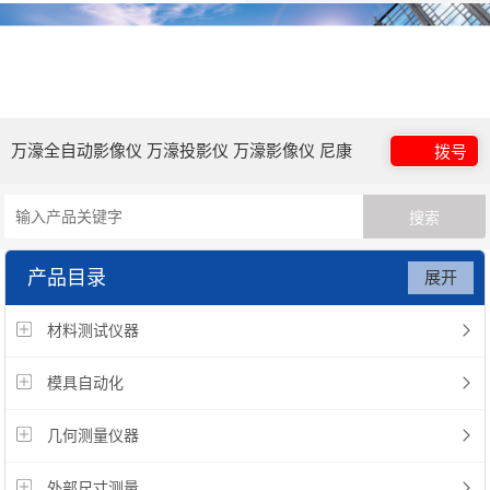
万濠全自动影像仪 万濠投影仪 万濠影像仪 尼康
拨号
高度计 三丰518-351DC 尼康工具显微镜
产品目录
展开
Magnescale传感器 展模具配件 大理石平板 万濠
材料测试仪器
刀具预调仪 2.5次元 尼康MF-501 新天JT12A-B
模具自动化
投影仪 新天测长机 新天JX14B工具显微镜 三丰
几何测量仪器
粗糙度仪 Mitutoyo三坐标测量机 三丰低测力高
外部尺寸测量