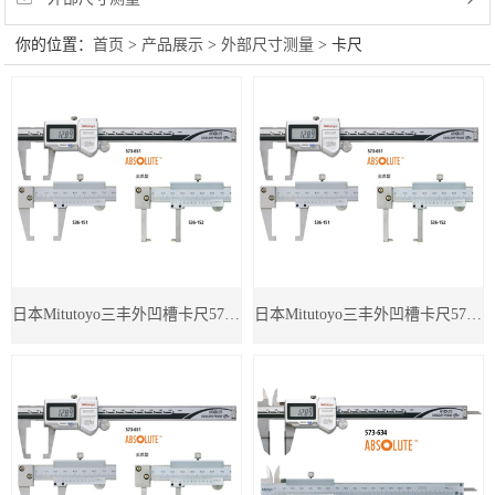
你的位置：
首页
>
产品展示
>
外部尺寸测量
> 卡尺
度计 三丰杠杆表 三丰卡尺 瑞士TESA测高仪
hite-tesa700 瑞士00730084 瑞士TESA杠杆表 三
丰数显千分表 三丰孔径规 常州万濠 无锡万濠投
影仪 二手尼康高度计 二手尼康工具显微镜
日本Mitutoyo三丰外凹槽卡尺573-653
日本Mitutoyo三丰外凹槽卡尺573-652
等……